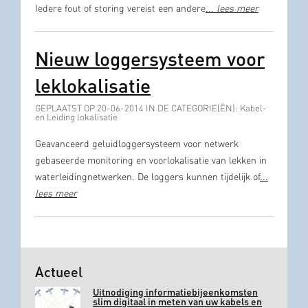
Iedere fout of storing vereist een andere
...
lees meer
Nieuw loggersysteem voor
leklokalisatie
GEPLAATST OP 20-06-2014 IN DE CATEGORIE(ËN): Kabel-
en Leiding lokalisatie
Geavanceerd geluidloggersysteem voor netwerk
gebaseerde monitoring en voorlokalisatie van lekken in
waterleidingnetwerken. De loggers kunnen tijdelijk of
...
lees meer
Actueel
Uitnodiging informatiebijeenkomsten
slim digitaal in meten van uw kabels en