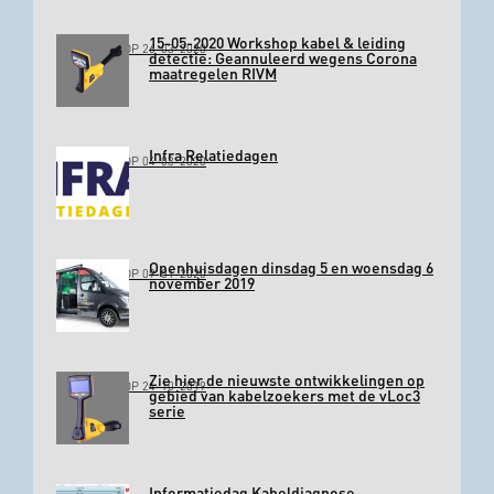
15-05-2020 Workshop kabel & leiding
GEPLAATST OP 26-03-2020
detectie: Geannuleerd wegens Corona
maatregelen RIVM
Infra Relatiedagen
GEPLAATST OP 04-03-2020
Openhuisdagen dinsdag 5 en woensdag 6
GEPLAATST OP 09-01-2020
november 2019
Zie hier de nieuwste ontwikkelingen op
GEPLAATST OP 24-10-2019
gebied van kabelzoekers met de vLoc3
serie
Informatiedag Kabeldiagnose