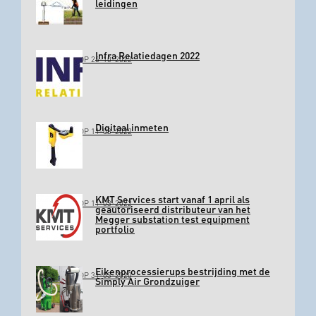
leidingen
Infra Relatiedagen 2022
GEPLAATST OP 26-10-2022
Digitaal inmeten
GEPLAATST OP 11-03-2022
KMT Services start vanaf 1 april als
GEPLAATST OP 11-03-2022
geautoriseerd distributeur van het
Megger substation test equipment
portfolio
Eikenprocessierups bestrijding met de
GEPLAATST OP 31-03-2020
Simply Air Grondzuiger