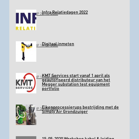
Infra Relatiedagen 2022
GEPLAATST OP 26-10-2022
Digitaal inmeten
GEPLAATST OP 11-03-2022
KMT Services start vanaf 1 april als
GEPLAATST OP 11-03-2022
geautoriseerd distributeur van het
Megger substation test equipment
portfolio
Eikenprocessierups bestrijding met de
GEPLAATST OP 31-03-2020
Simply Air Grondzuiger
15-05-2020 Workshop kabel & leiding