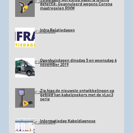
GEPLAATST OP 26-03-2020
detectie: Geannuleerd wegens Corona
maatregelen RIVM
Infra Relatiedagen
GEPLAATST OP 04-03-2020
Openhuisdagen dinsdag 5 en woensdag 6
GEPLAATST OP 09-01-2020
november 2019
Zie hier de nieuwste ontwikkelingen op
GEPLAATST OP 24-10-2019
gebied van kabelzoekers met de vLoc3
serie
Informatiedag Kabeldiagnose
GEPLAATST OP 24-01-2019