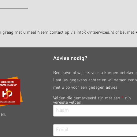
en graag met u mee! Neem contact op via
info@kmtservices.nl
of bel met +
Advies nodig?
Benieuwd of wij iets voor u kunnen beteken
Laat uw gegevens achter en wij nemen cont
met u op voor een gedegen advies.
Velden die gemarkeerd zijn met een
*
zijn
vereiste velden
ten.