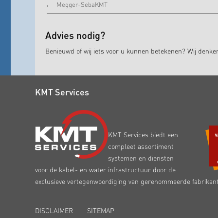
Megger-SebaKMT
Advies nodig?
Benieuwd of wij iets voor u kunnen betekenen? Wij denk
KMT Services
KMT Services biedt een
compleet assortiment
systemen en diensten
voor de kabel- en water infrastructuur door de
exclusieve vertegenwoordiging van gerenommeerde fabrikan
DISCLAIMER
SITEMAP