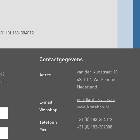
31 (0) 183-304012.
Contactgegevens
van der Kunstraat 10
Adres
en?
4251 LN Werkendam
act
Nederland
info@kmtservices.nl
E-mail
www.kmtshop.nl
Webshop
+31 (0) 183-304012
Telefoon
+31 (0) 183-302008
Fax