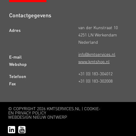
Contactgegevens
van der Kunstraat 10
Adres
4251 LN Werkendam
Nederland
info@kmtservices.nl
E-mail
www.kmtshop.nl
Webshop
+31 (0) 183-304012
Telefoon
+31 (0) 183-302008
Fax
© COPYRIGHT
2026 KMTSERVICES.NL |
COOKIE-
EN PRIVACY POLICY
WEBDESIGN NIEUW ONTWERP