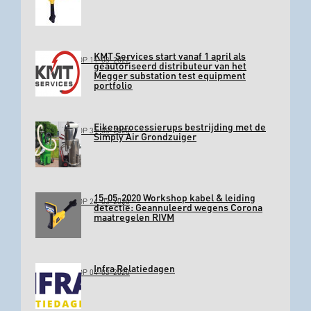
KMT Services start vanaf 1 april als
GEPLAATST OP 11-03-2022
geautoriseerd distributeur van het
Megger substation test equipment
portfolio
Eikenprocessierups bestrijding met de
GEPLAATST OP 31-03-2020
Simply Air Grondzuiger
15-05-2020 Workshop kabel & leiding
GEPLAATST OP 26-03-2020
detectie: Geannuleerd wegens Corona
maatregelen RIVM
Infra Relatiedagen
GEPLAATST OP 04-03-2020