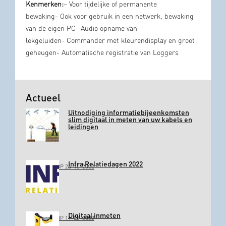
Kenmerken:
– Voor tijdelijke of permanente
bewaking- Ook voor gebruik in een netwerk, bewaking
van de eigen PC- Audio opname van
lekgeluiden- Commander met kleurendisplay en groot
geheugen- Automatische registratie van Loggers
Actueel
Uitnodiging informatiebijeenkomsten
slim digitaal in meten van uw kabels en
leidingen
Infra Relatiedagen 2022
GEPLAATST OP 26-10-2022
Digitaal inmeten
GEPLAATST OP 11-03-2022