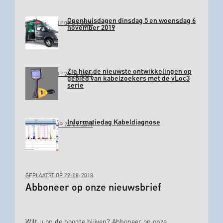
Openhuisdagen dinsdag 5 en woensdag 6
GEPLAATST OP 09-01-2020
november 2019
Zie hier de nieuwste ontwikkelingen op
GEPLAATST OP 24-10-2019
gebied van kabelzoekers met de vLoc3
serie
Informatiedag Kabeldiagnose
GEPLAATST OP 24-01-2019
GEPLAATST OP 29-08-2018
Abboneer op onze nieuwsbrief
Wilt u op de hoogte blijven? Abboneer op onze