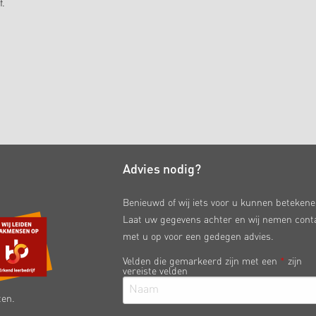
f.
Advies nodig?
Benieuwd of wij iets voor u kunnen beteken
Laat uw gegevens achter en wij nemen cont
met u op voor een gedegen advies.
Velden die gemarkeerd zijn met een
*
zijn
vereiste velden
ten.