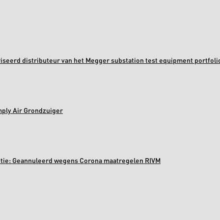
oriseerd distributeur van het Megger substation test equipment portfoli
mply Air Grondzuiger
ectie: Geannuleerd wegens Corona maatregelen RIVM