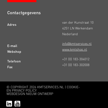
Contactgegevens
van der Kunstraat 10
Adres
4251 LN Werkendam
Nederland
info@kmtservices.nl
E-mail
www.kmtshop.nl
Webshop
+31 (0) 183-304012
Telefoon
+31 (0) 183-302008
Fax
© COPYRIGHT
2026 KMTSERVICES.NL |
COOKIE-
EN PRIVACY POLICY
WEBDESIGN NIEUW ONTWERP