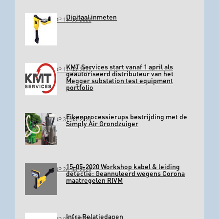
Digitaal inmeten
GEPLAATST OP 11-03-2022
KMT Services start vanaf 1 april als
GEPLAATST OP 11-03-2022
geautoriseerd distributeur van het
Megger substation test equipment
portfolio
Eikenprocessierups bestrijding met de
GEPLAATST OP 31-03-2020
Simply Air Grondzuiger
15-05-2020 Workshop kabel & leiding
GEPLAATST OP 26-03-2020
detectie: Geannuleerd wegens Corona
maatregelen RIVM
Infra Relatiedagen