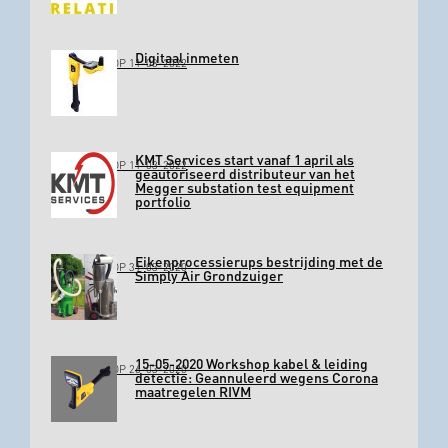
Digitaal inmeten
GEPLAATST OP 11-03-2022
KMT Services start vanaf 1 april als
GEPLAATST OP 11-03-2022
geautoriseerd distributeur van het
Megger substation test equipment
portfolio
Eikenprocessierups bestrijding met de
GEPLAATST OP 31-03-2020
Simply Air Grondzuiger
15-05-2020 Workshop kabel & leiding
GEPLAATST OP 26-03-2020
detectie: Geannuleerd wegens Corona
maatregelen RIVM