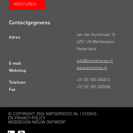
Contactgegevens
van der Kunstraat 10
Adres
4251 LN Werkendam
Nederland
info@kmtservices.nl
E-mail
www.kmtshop.nl
Webshop
+31 (0) 183-304012
Telefoon
+31 (0) 183-302008
Fax
© COPYRIGHT
2026 KMTSERVICES.NL |
COOKIE-
EN PRIVACY POLICY
WEBDESIGN NIEUW ONTWERP