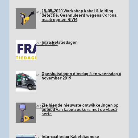
15-05-2020 Workshop kabel & leiding
GEPLAATST OP 26-03-2020
detectie: Geannuleerd wegens Corona
maatregelen RIVM
Infra Relatiedagen
GEPLAATST OP 04-03-2020
Openhuisdagen dinsdag 5 en woensdag 6
GEPLAATST OP 09-01-2020
november 2019
Zie hier de nieuwste ontwikkelingen op
GEPLAATST OP 24-10-2019
gebied van kabelzoekers met de vLoc3
serie
Informatiedag Kabeldiagnose