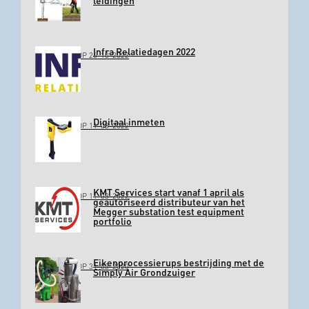
leidingen
Infra Relatiedagen 2022
GEPLAATST OP 26-10-2022
Digitaal inmeten
GEPLAATST OP 11-03-2022
KMT Services start vanaf 1 april als
GEPLAATST OP 11-03-2022
geautoriseerd distributeur van het
Megger substation test equipment
portfolio
Eikenprocessierups bestrijding met de
GEPLAATST OP 31-03-2020
Simply Air Grondzuiger