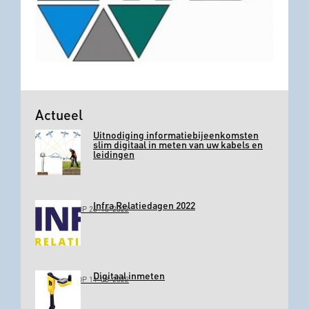
Actueel
Uitnodiging informatiebijeenkomsten
slim digitaal in meten van uw kabels en
leidingen
Infra Relatiedagen 2022
GEPLAATST OP 26-10-2022
Digitaal inmeten
GEPLAATST OP 11-03-2022