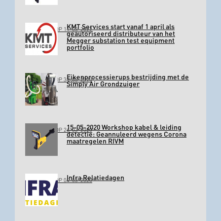
KMT Services start vanaf 1 april als
GEPLAATST OP 11-03-2022
geautoriseerd distributeur van het
Megger substation test equipment
portfolio
Eikenprocessierups bestrijding met de
GEPLAATST OP 31-03-2020
Simply Air Grondzuiger
15-05-2020 Workshop kabel & leiding
GEPLAATST OP 26-03-2020
detectie: Geannuleerd wegens Corona
maatregelen RIVM
Infra Relatiedagen
GEPLAATST OP 04-03-2020