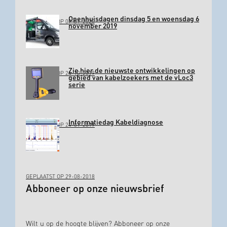
Openhuisdagen dinsdag 5 en woensdag 6
GEPLAATST OP 09-01-2020
november 2019
Zie hier de nieuwste ontwikkelingen op
GEPLAATST OP 24-10-2019
gebied van kabelzoekers met de vLoc3
serie
Informatiedag Kabeldiagnose
GEPLAATST OP 24-01-2019
GEPLAATST OP 29-08-2018
Abboneer op onze nieuwsbrief
Wilt u op de hoogte blijven? Abboneer op onze