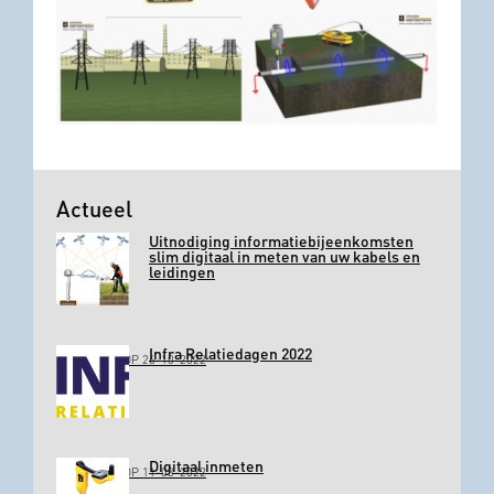
Actueel
Uitnodiging informatiebijeenkomsten
slim digitaal in meten van uw kabels en
leidingen
Infra Relatiedagen 2022
GEPLAATST OP 26-10-2022
Digitaal inmeten
GEPLAATST OP 11-03-2022