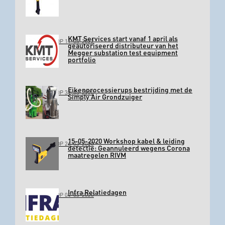
KMT Services start vanaf 1 april als
GEPLAATST OP 11-03-2022
geautoriseerd distributeur van het
Megger substation test equipment
portfolio
Eikenprocessierups bestrijding met de
GEPLAATST OP 31-03-2020
Simply Air Grondzuiger
15-05-2020 Workshop kabel & leiding
GEPLAATST OP 26-03-2020
detectie: Geannuleerd wegens Corona
maatregelen RIVM
Infra Relatiedagen
GEPLAATST OP 04-03-2020