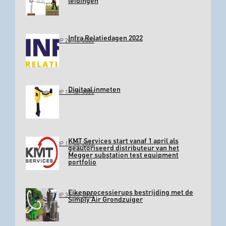
leidingen
Infra Relatiedagen 2022
GEPLAATST OP 26-10-2022
Digitaal inmeten
GEPLAATST OP 11-03-2022
KMT Services start vanaf 1 april als
GEPLAATST OP 11-03-2022
geautoriseerd distributeur van het
Megger substation test equipment
portfolio
Eikenprocessierups bestrijding met de
GEPLAATST OP 31-03-2020
Simply Air Grondzuiger