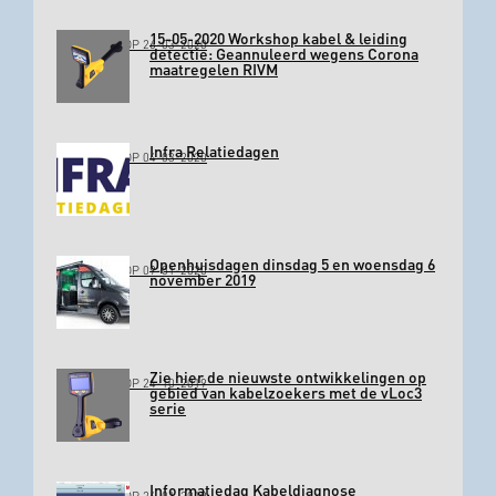
15-05-2020 Workshop kabel & leiding
GEPLAATST OP 26-03-2020
detectie: Geannuleerd wegens Corona
maatregelen RIVM
Infra Relatiedagen
GEPLAATST OP 04-03-2020
Openhuisdagen dinsdag 5 en woensdag 6
GEPLAATST OP 09-01-2020
november 2019
Zie hier de nieuwste ontwikkelingen op
GEPLAATST OP 24-10-2019
gebied van kabelzoekers met de vLoc3
serie
Informatiedag Kabeldiagnose