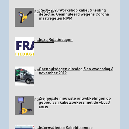
15-05-2020 Workshop kabel & leiding
GEPLAATST OP 26-03-2020
detectie: Geannuleerd wegens Corona
maatregelen RIVM
Infra Relatiedagen
GEPLAATST OP 04-03-2020
Openhuisdagen dinsdag 5 en woensdag 6
GEPLAATST OP 09-01-2020
november 2019
Zie hier de nieuwste ontwikkelingen op
GEPLAATST OP 24-10-2019
gebied van kabelzoekers met de vLoc3
serie
Informatiedag Kabeldiagnose