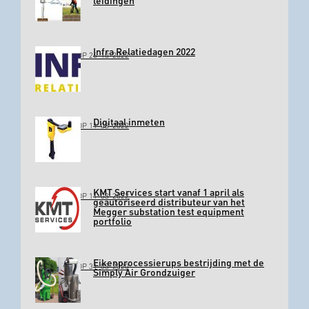
leidingen
Infra Relatiedagen 2022
GEPLAATST OP 26-10-2022
Digitaal inmeten
GEPLAATST OP 11-03-2022
KMT Services start vanaf 1 april als
GEPLAATST OP 11-03-2022
geautoriseerd distributeur van het
Megger substation test equipment
portfolio
Eikenprocessierups bestrijding met de
GEPLAATST OP 31-03-2020
Simply Air Grondzuiger