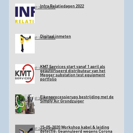
Infra Relatiedagen 2022
GEPLAATST OP 26-10-2022
Digitaal inmeten
GEPLAATST OP 11-03-2022
KMT Services start vanaf 1 april als
GEPLAATST OP 11-03-2022
geautoriseerd distributeur van het
Megger substation test equipment
portfolio
Eikenprocessierups bestrijding met de
GEPLAATST OP 31-03-2020
Simply Air Grondzuiger
15-05-2020 Workshop kabel & leiding
GEPLAATST OP 26-03-2020
detectie: Geannuleerd wegens Corona