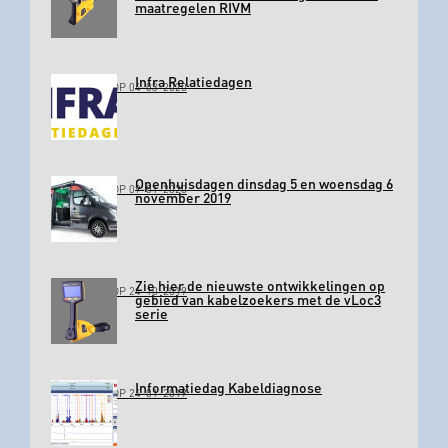
maatregelen RIVM
Infra Relatiedagen
GEPLAATST OP 04-03-2020
Openhuisdagen dinsdag 5 en woensdag 6
GEPLAATST OP 09-01-2020
november 2019
Zie hier de nieuwste ontwikkelingen op
GEPLAATST OP 24-10-2019
gebied van kabelzoekers met de vLoc3
serie
Informatiedag Kabeldiagnose
GEPLAATST OP 24-01-2019