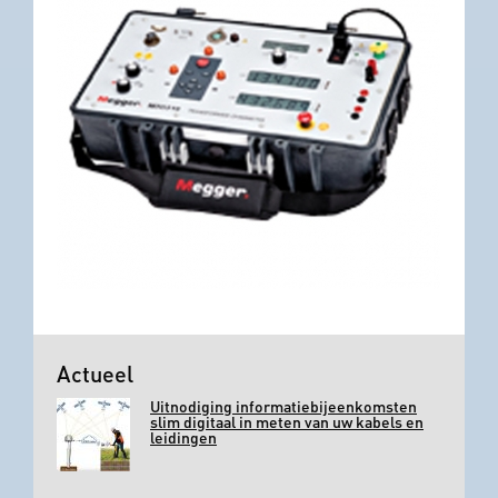
Actueel
Uitnodiging informatiebijeenkomsten
slim digitaal in meten van uw kabels en
leidingen