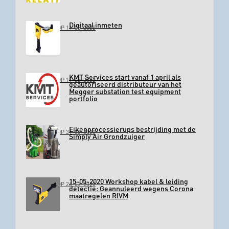
Digitaal inmeten
GEPLAATST OP 11-03-2022
KMT Services start vanaf 1 april als
GEPLAATST OP 11-03-2022
geautoriseerd distributeur van het
Megger substation test equipment
portfolio
Eikenprocessierups bestrijding met de
GEPLAATST OP 31-03-2020
Simply Air Grondzuiger
15-05-2020 Workshop kabel & leiding
GEPLAATST OP 26-03-2020
detectie: Geannuleerd wegens Corona
maatregelen RIVM