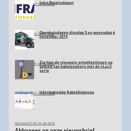
Infra Relatiedagen
GEPLAATST OP 04-03-2020
Openhuisdagen dinsdag 5 en woensdag 6
GEPLAATST OP 09-01-2020
november 2019
Zie hier de nieuwste ontwikkelingen op
GEPLAATST OP 24-10-2019
gebied van kabelzoekers met de vLoc3
serie
Informatiedag Kabeldiagnose
GEPLAATST OP 24-01-2019
GEPLAATST OP 29-08-2018
Abboneer op onze nieuwsbrief