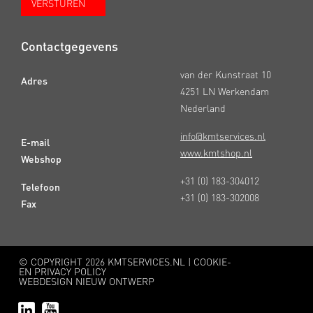
Contactgegevens
van der Kunstraat 10
Adres
4251 LN Werkendam
Nederland
info@kmtservices.nl
E-mail
www.kmtshop.nl
Webshop
+31 (0) 183-304012
Telefoon
+31 (0) 183-302008
Fax
© COPYRIGHT
2026 KMTSERVICES.NL |
COOKIE-
EN PRIVACY POLICY
WEBDESIGN NIEUW ONTWERP