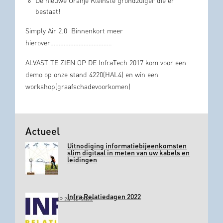
De nieuwe Oranje Kleinste grondzuiger die er
bestaat!
Simply Air 2.0 Binnenkort meer
hierover……………………………….
ALVAST TE ZIEN OP DE InfraTech 2017 kom voor een
demo op onze stand 4220(HAL4) en win een
workshop(graafschadevoorkomen)
Actueel
Uitnodiging informatiebijeenkomsten
slim digitaal in meten van uw kabels en
leidingen
Infra Relatiedagen 2022
GEPLAATST OP 26-10-2022