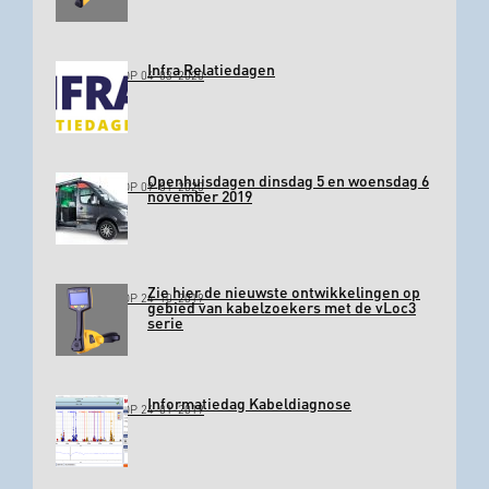
Infra Relatiedagen
GEPLAATST OP 04-03-2020
Openhuisdagen dinsdag 5 en woensdag 6
GEPLAATST OP 09-01-2020
november 2019
Zie hier de nieuwste ontwikkelingen op
GEPLAATST OP 24-10-2019
gebied van kabelzoekers met de vLoc3
serie
Informatiedag Kabeldiagnose
GEPLAATST OP 24-01-2019