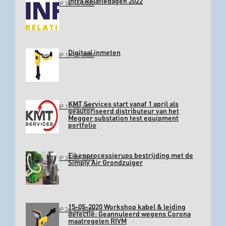
Infra Relatiedagen 2022
GEPLAATST OP 26-10-2022
Digitaal inmeten
GEPLAATST OP 11-03-2022
KMT Services start vanaf 1 april als
GEPLAATST OP 11-03-2022
geautoriseerd distributeur van het
Megger substation test equipment
portfolio
Eikenprocessierups bestrijding met de
GEPLAATST OP 31-03-2020
Simply Air Grondzuiger
15-05-2020 Workshop kabel & leiding
GEPLAATST OP 26-03-2020
detectie: Geannuleerd wegens Corona
maatregelen RIVM