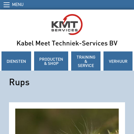
MENU
Kabel Meet Techniek-Services BV
TRAINING
PRODUCTEN
DIENSTEN
&
VERHUUR
& SHOP
SERVICE
Rups