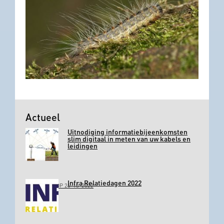
Actueel
Uitnodiging informatiebijeenkomsten
slim digitaal in meten van uw kabels en
leidingen
Infra Relatiedagen 2022
GEPLAATST OP 26-10-2022