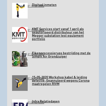
Digitaal inmeten
GEPLAATST OP 11-03-2022
KMT Services start vanaf 1 april als
GEPLAATST OP 11-03-2022
geautoriseerd distributeur van het
Megger substation test equipment
portfolio
Eikenprocessierups bestrijding met de
GEPLAATST OP 31-03-2020
Simply Air Grondzuiger
15-05-2020 Workshop kabel & leiding
GEPLAATST OP 26-03-2020
detectie: Geannuleerd wegens Corona
maatregelen RIVM
Infra Relatiedagen
GEPLAATST OP 04-03-2020