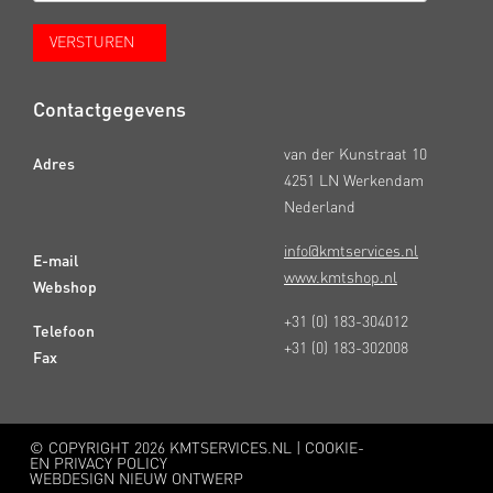
Contactgegevens
van der Kunstraat 10
Adres
4251 LN Werkendam
Nederland
info@kmtservices.nl
E-mail
www.kmtshop.nl
Webshop
+31 (0) 183-304012
Telefoon
+31 (0) 183-302008
Fax
© COPYRIGHT
2026 KMTSERVICES.NL |
COOKIE-
EN PRIVACY POLICY
WEBDESIGN NIEUW ONTWERP