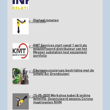
Digitaal inmeten
GEPLAATST OP 11-03-2022
KMT Services start vanaf 1 april als
GEPLAATST OP 11-03-2022
geautoriseerd distributeur van het
Megger substation test equipment
portfolio
Eikenprocessierups bestrijding met de
GEPLAATST OP 31-03-2020
Simply Air Grondzuiger
15-05-2020 Workshop kabel & leiding
GEPLAATST OP 26-03-2020
detectie: Geannuleerd wegens Corona
maatregelen RIVM