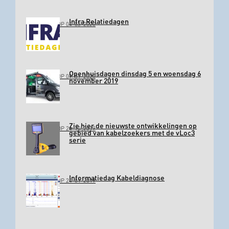
Infra Relatiedagen
GEPLAATST OP 04-03-2020
Openhuisdagen dinsdag 5 en woensdag 6
GEPLAATST OP 09-01-2020
november 2019
Zie hier de nieuwste ontwikkelingen op
GEPLAATST OP 24-10-2019
gebied van kabelzoekers met de vLoc3
serie
Informatiedag Kabeldiagnose
GEPLAATST OP 24-01-2019