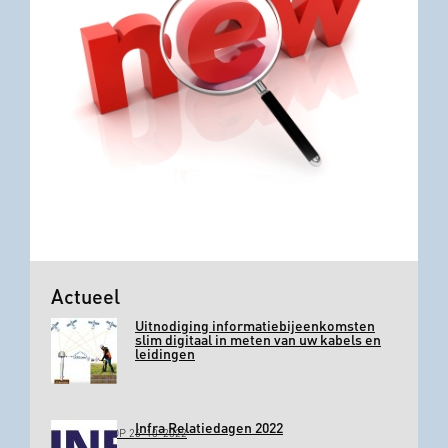
Actueel
Uitnodiging informatiebijeenkomsten
slim digitaal in meten van uw kabels en
leidingen
Infra Relatiedagen 2022
GEPLAATST OP 26-10-2022