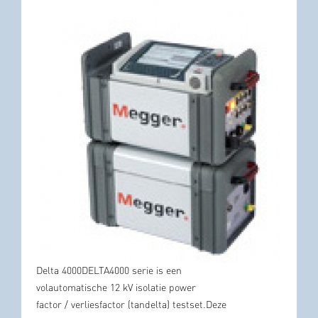
Delta 4000
DELTA4000
serie
is een
volautomatische
12
kV
isolatie
power
factor
/
verliesfactor
(tan
delta
)
testset.Deze