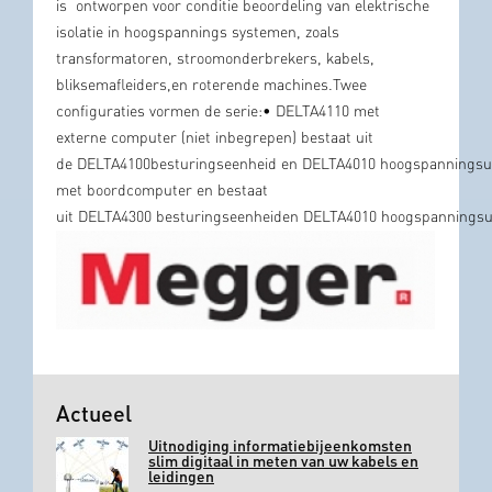
is
ontworpen voor
conditie
beoordeling van
elektrische
isolatie
in hoogspannings systemen
, zoals
transformatoren
, stroomonderbrekers, kabels,
bliksemafleiders,
en
roterende machines
.
Twee
configuraties
vormen de
serie
:
•
DELTA4110
met
externe
computer
(
niet inbegrepen) bestaat uit
de
DELTA4100
besturingseenheid
en
DELTA4010
hoogspanningsu
met
boordcomputer
en bestaat
uit
DELTA4300
besturingseenheid
en
DELTA4010
hoogspanningsu
Actueel
Uitnodiging informatiebijeenkomsten
slim digitaal in meten van uw kabels en
leidingen