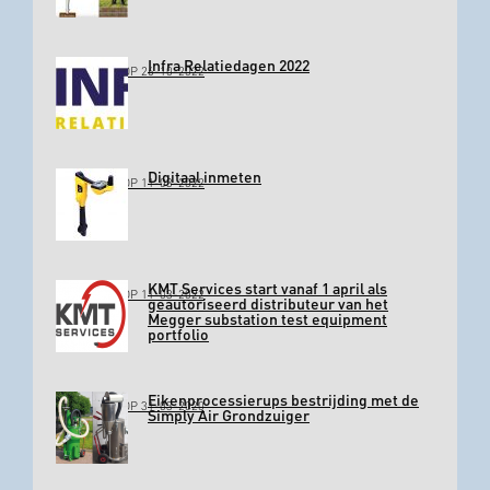
Infra Relatiedagen 2022
GEPLAATST OP 26-10-2022
Digitaal inmeten
GEPLAATST OP 11-03-2022
KMT Services start vanaf 1 april als
GEPLAATST OP 11-03-2022
geautoriseerd distributeur van het
Megger substation test equipment
portfolio
Eikenprocessierups bestrijding met de
GEPLAATST OP 31-03-2020
Simply Air Grondzuiger