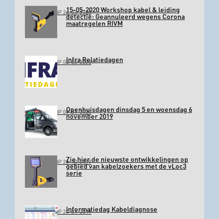
15-05-2020 Workshop kabel & leiding
GEPLAATST OP 26-03-2020
detectie: Geannuleerd wegens Corona
maatregelen RIVM
Infra Relatiedagen
GEPLAATST OP 04-03-2020
Openhuisdagen dinsdag 5 en woensdag 6
GEPLAATST OP 09-01-2020
november 2019
Zie hier de nieuwste ontwikkelingen op
GEPLAATST OP 24-10-2019
gebied van kabelzoekers met de vLoc3
serie
Informatiedag Kabeldiagnose
GEPLAATST OP 24-01-2019