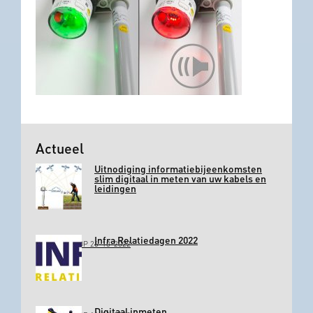
Actueel
Uitnodiging informatiebijeenkomsten
slim digitaal in meten van uw kabels en
leidingen
Infra Relatiedagen 2022
GEPLAATST OP 26-10-2022
Digitaal inmeten