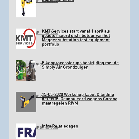
GEPLAATST OP 11-03-2022
KMT Services start vanaf 1 april als
GEPLAATST OP 11-03-2022
geautoriseerd distributeur van het
Megger substation test equipment
portfolio
Eikenprocessierups bestrijding met de
GEPLAATST OP 31-03-2020
Simply Air Grondzuiger
15-05-2020 Workshop kabel & leiding
GEPLAATST OP 26-03-2020
detectie: Geannuleerd wegens Corona
maatregelen RIVM
Infra Relatiedagen
GEPLAATST OP 04-03-2020