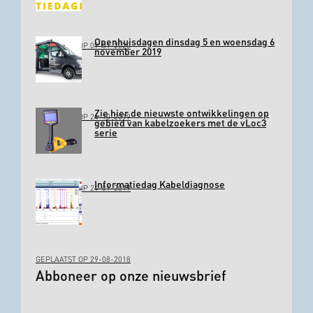
Openhuisdagen dinsdag 5 en woensdag 6
GEPLAATST OP 09-01-2020
november 2019
Zie hier de nieuwste ontwikkelingen op
GEPLAATST OP 24-10-2019
gebied van kabelzoekers met de vLoc3
serie
Informatiedag Kabeldiagnose
GEPLAATST OP 24-01-2019
GEPLAATST OP 29-08-2018
Abboneer op onze nieuwsbrief