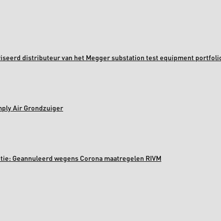
oriseerd distributeur van het Megger substation test equipment portfoli
mply Air Grondzuiger
ectie: Geannuleerd wegens Corona maatregelen RIVM