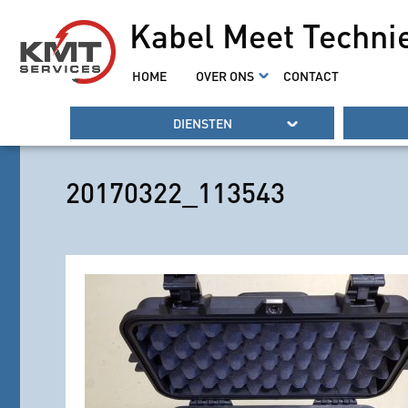
Kabel Meet Techni
HOME
OVER ONS
CONTACT
DIENSTEN
20170322_113543