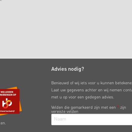
Advies nodig?
Benieuwd of wij iets voor u kunnen beteken
Laat uw gegevens achter en wij nemen cont
met u op voor een gedegen advies.
Velden die gemarkeerd zijn met een
*
zijn
vereiste velden
ten.