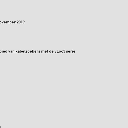
november 2019
bied van kabelzoekers met de vLoc3 serie
f.