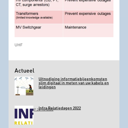
UHF
Actueel
Uitnodiging informatiebijeenkomsten
slim digitaal in meten van uw kabels en
leidingen
Infra Relatiedagen 2022
GEPLAATST OP 26-10-2022