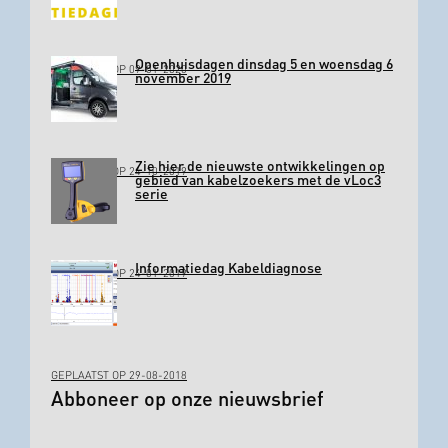
Openhuisdagen dinsdag 5 en woensdag 6
GEPLAATST OP 09-01-2020
november 2019
Zie hier de nieuwste ontwikkelingen op
GEPLAATST OP 24-10-2019
gebied van kabelzoekers met de vLoc3
serie
Informatiedag Kabeldiagnose
GEPLAATST OP 24-01-2019
GEPLAATST OP 29-08-2018
Abboneer op onze nieuwsbrief