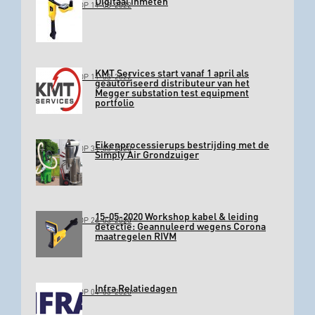
Digitaal inmeten
GEPLAATST OP 11-03-2022
KMT Services start vanaf 1 april als
GEPLAATST OP 11-03-2022
geautoriseerd distributeur van het
Megger substation test equipment
portfolio
Eikenprocessierups bestrijding met de
GEPLAATST OP 31-03-2020
Simply Air Grondzuiger
15-05-2020 Workshop kabel & leiding
GEPLAATST OP 26-03-2020
detectie: Geannuleerd wegens Corona
maatregelen RIVM
Infra Relatiedagen
GEPLAATST OP 04-03-2020