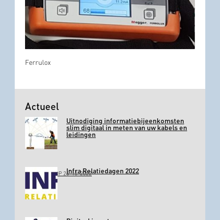
Ferrulox
Actueel
Uitnodiging informatiebijeenkomsten
slim digitaal in meten van uw kabels en
leidingen
Infra Relatiedagen 2022
GEPLAATST OP 26-10-2022