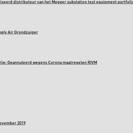
oriseerd distributeur van het Megger substation test equipment portfoli
mply Air Grondzuiger
ectie: Geannuleerd wegens Corona maatregelen RIVM
november 2019