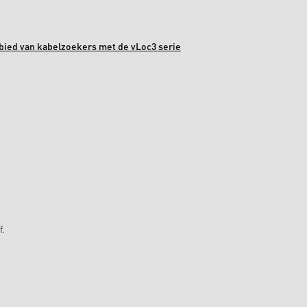
bied van kabelzoekers met de vLoc3 serie
f.