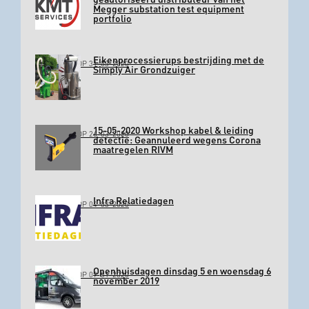
Megger substation test equipment
portfolio
Eikenprocessierups bestrijding met de
GEPLAATST OP 31-03-2020
Simply Air Grondzuiger
15-05-2020 Workshop kabel & leiding
GEPLAATST OP 26-03-2020
detectie: Geannuleerd wegens Corona
maatregelen RIVM
Infra Relatiedagen
GEPLAATST OP 04-03-2020
Openhuisdagen dinsdag 5 en woensdag 6
GEPLAATST OP 09-01-2020
november 2019