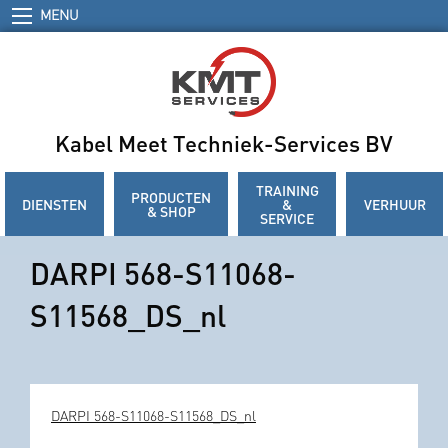
MENU
Kabel Meet Techniek-Services BV
TRAINING
PRODUCTEN
DIENSTEN
&
VERHUUR
& SHOP
SERVICE
DARPI 568-S11068-
S11568_DS_nl
DARPI 568-S11068-S11568_DS_nl