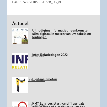
DARPI 568-S11068-S11568_DS_nl
Actueel
Uitnodiging informatiebijeenkomsten
slim digitaal in meten van uw kabels en
leidingen
Infra Relatiedagen 2022
GEPLAATST OP 26-10-2022
Digitaal inmeten
GEPLAATST OP 11-03-2022
KMT Services start vanaf 1 april als
GEPLAATST OP 11-03-2022
geautoriseerd distributeur van het