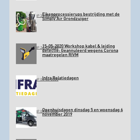
Eikenprocessierups bestrijding met de
GEPLAATST OP 31-03-2020
Simply Air Grondzuiger
15-05-2020 Workshop kabel & leiding
GEPLAATST OP 26-03-2020
detectie: Geannuleerd wegens Corona
maatregelen RIVM
Infra Relatiedagen
GEPLAATST OP 04-03-2020
Openhuisdagen dinsdag 5 en woensdag 6
GEPLAATST OP 09-01-2020
november 2019