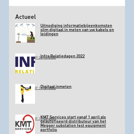
Actueel
Uitnodiging informatiebijeenkomsten
slim digitaal in meten van uw kabels en
leidingen
Infra Relatiedagen 2022
GEPLAATST OP 26-10-2022
Digitaal inmeten
GEPLAATST OP 11-03-2022
KMT Services start vanaf 1 april als
GEPLAATST OP 11-03-2022
geautoriseerd distributeur van het
Megger substation test equipment
portfolio