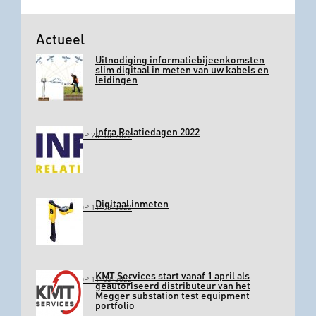
Actueel
Uitnodiging informatiebijeenkomsten
slim digitaal in meten van uw kabels en
leidingen
Infra Relatiedagen 2022
GEPLAATST OP 26-10-2022
Digitaal inmeten
GEPLAATST OP 11-03-2022
KMT Services start vanaf 1 april als
GEPLAATST OP 11-03-2022
geautoriseerd distributeur van het
Megger substation test equipment
portfolio