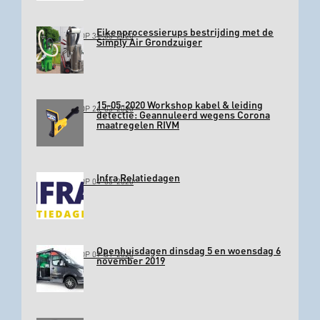
Eikenprocessierups bestrijding met de
GEPLAATST OP 31-03-2020
Simply Air Grondzuiger
15-05-2020 Workshop kabel & leiding
GEPLAATST OP 26-03-2020
detectie: Geannuleerd wegens Corona
maatregelen RIVM
Infra Relatiedagen
GEPLAATST OP 04-03-2020
Openhuisdagen dinsdag 5 en woensdag 6
GEPLAATST OP 09-01-2020
november 2019