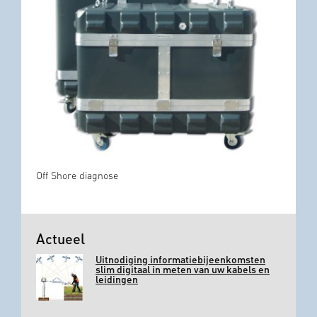
Off Shore diagnose
Actueel
Uitnodiging informatiebijeenkomsten
slim digitaal in meten van uw kabels en
leidingen