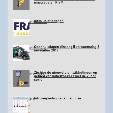
maatregelen RIVM
Infra Relatiedagen
GEPLAATST OP 04-03-2020
Openhuisdagen dinsdag 5 en woensdag 6
GEPLAATST OP 09-01-2020
november 2019
Zie hier de nieuwste ontwikkelingen op
GEPLAATST OP 24-10-2019
gebied van kabelzoekers met de vLoc3
serie
Informatiedag Kabeldiagnose
GEPLAATST OP 24-01-2019