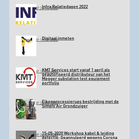
Infra Relatiedagen 2022
GEPLAATST OP 26-10-2022
Digitaal inmeten
GEPLAATST OP 11-03-2022
KMT Services start vanaf 1 april als
GEPLAATST OP 11-03-2022
geautoriseerd distributeur van het
Megger substation test equipment
portfolio
Eikenprocessierups bestrijding met de
GEPLAATST OP 31-03-2020
Simply Air Grondzuiger
15-05-2020 Workshop kabel & leiding
GEPLAATST OP 26-03-2020
detectie: Geannuleerd wegens Corona