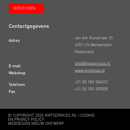
Contactgegevens
van der Kunstraat 10
Adres
4251 LN Werkendam
Nederland
info@kmtservices.nl
E-mail
www.kmtshop.nl
Webshop
+31 (0) 183-304012
Telefoon
+31 (0) 183-302008
Fax
© COPYRIGHT
2026 KMTSERVICES.NL |
COOKIE-
EN PRIVACY POLICY
WEBDESIGN NIEUW ONTWERP