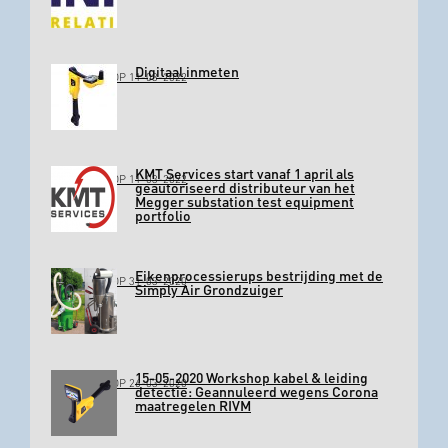
Digitaal inmeten
GEPLAATST OP 11-03-2022
KMT Services start vanaf 1 april als
GEPLAATST OP 11-03-2022
geautoriseerd distributeur van het
Megger substation test equipment
portfolio
Eikenprocessierups bestrijding met de
GEPLAATST OP 31-03-2020
Simply Air Grondzuiger
15-05-2020 Workshop kabel & leiding
GEPLAATST OP 26-03-2020
detectie: Geannuleerd wegens Corona
maatregelen RIVM