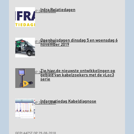
Infra Relatiedagen
GEPLAATST OP 04-03-2020
Openhuisdagen dinsdag 5 en woensdag 6
GEPLAATST OP 09-01-2020
november 2019
Zie hier de nieuwste ontwikkelingen op
GEPLAATST OP 24-10-2019
gebied van kabelzoekers met de vLoc3
serie
Informatiedag Kabeldiagnose
GEPLAATST OP 24-01-2019
GEPLAATST OP 29-08-2018