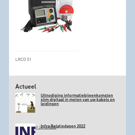
LRCD 01
Actueel
Uitnodiging informatiebijeenkomsten
slim digitaal in meten van uw kabels en
leidingen
Infra Relatiedagen 2022
GEPLAATST OP 26-10-2022