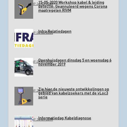
15-05-2020 Workshop kabel & leiding
GEPLAATST OP 26-03-2020
detectie: Geannuleerd wegens Corona
maatregelen RIVM
Infra Relatiedagen
GEPLAATST OP 04-03-2020
Openhuisdagen dinsdag 5 en woensdag 6
GEPLAATST OP 09-01-2020
november 2019
Zie hier de nieuwste ontwikkelingen op
GEPLAATST OP 24-10-2019
gebied van kabelzoekers met de vLoc3
serie
Informatiedag Kabeldiagnose
GEPLAATST OP 24-01-2019