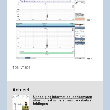
TDS NT 002
Actueel
Uitnodiging informatiebijeenkomsten
slim digitaal in meten van uw kabels en
leidingen