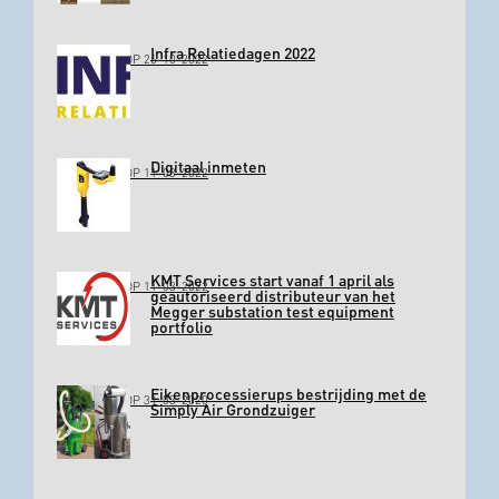
Infra Relatiedagen 2022
GEPLAATST OP 26-10-2022
Digitaal inmeten
GEPLAATST OP 11-03-2022
KMT Services start vanaf 1 april als
GEPLAATST OP 11-03-2022
geautoriseerd distributeur van het
Megger substation test equipment
portfolio
Eikenprocessierups bestrijding met de
GEPLAATST OP 31-03-2020
Simply Air Grondzuiger