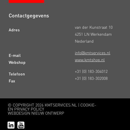
Contactgegevens
van der Kunstraat 10
Adres
4251 LN Werkendam
Nederland
info@kmtservices.nl
E-mail
www.kmtshop.nl
Webshop
+31 (0) 183-304012
Telefoon
+31 (0) 183-302008
Fax
© COPYRIGHT
2026 KMTSERVICES.NL |
COOKIE-
EN PRIVACY POLICY
WEBDESIGN NIEUW ONTWERP