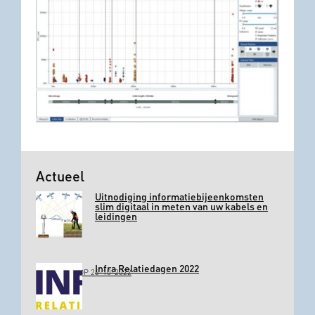
Actueel
Uitnodiging informatiebijeenkomsten
slim digitaal in meten van uw kabels en
leidingen
Infra Relatiedagen 2022
GEPLAATST OP 26-10-2022