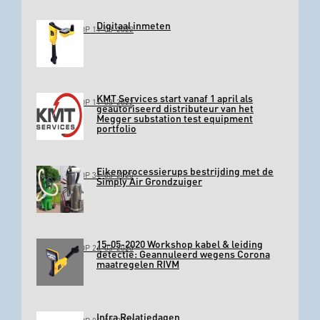
Digitaal inmeten
GEPLAATST OP 11-03-2022
KMT Services start vanaf 1 april als
GEPLAATST OP 11-03-2022
geautoriseerd distributeur van het
Megger substation test equipment
portfolio
Eikenprocessierups bestrijding met de
GEPLAATST OP 31-03-2020
Simply Air Grondzuiger
15-05-2020 Workshop kabel & leiding
GEPLAATST OP 26-03-2020
detectie: Geannuleerd wegens Corona
maatregelen RIVM
Infra Relatiedagen