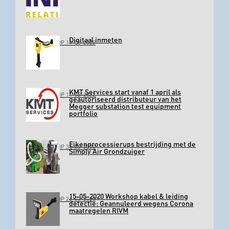
Digitaal inmeten
GEPLAATST OP 11-03-2022
KMT Services start vanaf 1 april als
GEPLAATST OP 11-03-2022
geautoriseerd distributeur van het
Megger substation test equipment
portfolio
Eikenprocessierups bestrijding met de
GEPLAATST OP 31-03-2020
Simply Air Grondzuiger
15-05-2020 Workshop kabel & leiding
GEPLAATST OP 26-03-2020
detectie: Geannuleerd wegens Corona
maatregelen RIVM