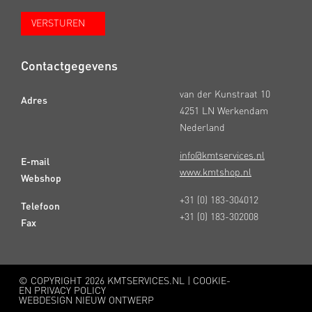
Contactgegevens
van der Kunstraat 10
Adres
4251 LN Werkendam
Nederland
info@kmtservices.nl
E-mail
www.kmtshop.nl
Webshop
+31 (0) 183-304012
Telefoon
+31 (0) 183-302008
Fax
© COPYRIGHT
2026 KMTSERVICES.NL |
COOKIE-
EN PRIVACY POLICY
WEBDESIGN NIEUW ONTWERP