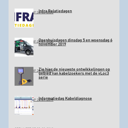
Infra Relatiedagen
GEPLAATST OP 04-03-2020
Openhuisdagen dinsdag 5 en woensdag 6
GEPLAATST OP 09-01-2020
november 2019
Zie hier de nieuwste ontwikkelingen op
GEPLAATST OP 24-10-2019
gebied van kabelzoekers met de vLoc3
serie
Informatiedag Kabeldiagnose
GEPLAATST OP 24-01-2019