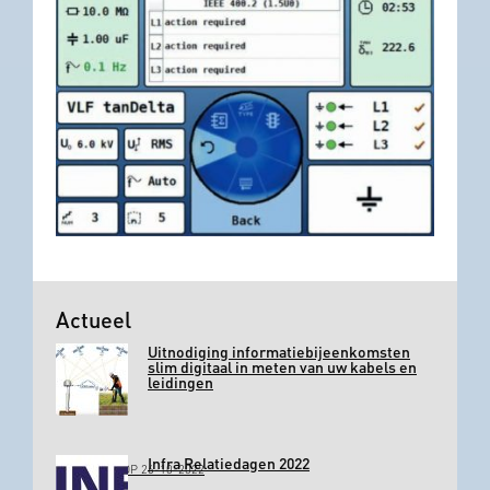
Actueel
Uitnodiging informatiebijeenkomsten
slim digitaal in meten van uw kabels en
leidingen
Infra Relatiedagen 2022
GEPLAATST OP 26-10-2022