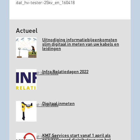
dat_hv-tester-25kv_en_160418
Actueel
Uitnodiging informatiebijeenkomsten
slim digitaal in meten van uw kabels en
leidingen
Infra Relatiedagen 2022
GEPLAATST OP 26-10-2022
Digitaal inmeten
GEPLAATST OP 11-03-2022
KMT Services start vanaf 1 april als
GEPLAATST OP 11-03-2022
geautoriseerd distributeur van het