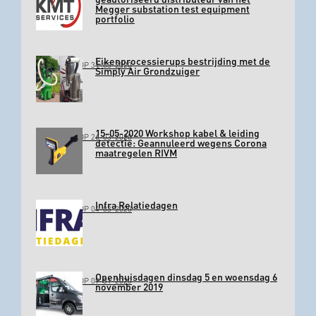
Megger substation test equipment
portfolio
Eikenprocessierups bestrijding met de
GEPLAATST OP 31-03-2020
Simply Air Grondzuiger
15-05-2020 Workshop kabel & leiding
GEPLAATST OP 26-03-2020
detectie: Geannuleerd wegens Corona
maatregelen RIVM
Infra Relatiedagen
GEPLAATST OP 04-03-2020
Openhuisdagen dinsdag 5 en woensdag 6
GEPLAATST OP 09-01-2020
november 2019