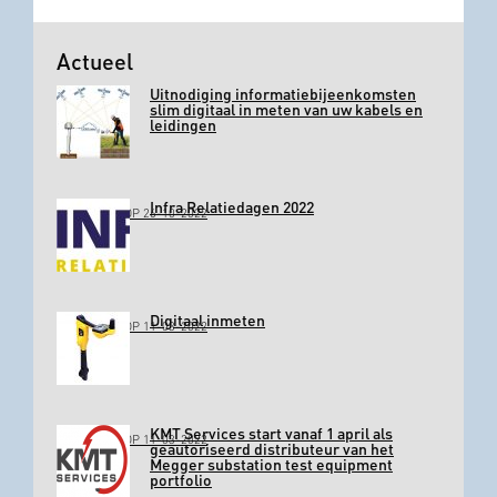
Actueel
Uitnodiging informatiebijeenkomsten
slim digitaal in meten van uw kabels en
leidingen
Infra Relatiedagen 2022
GEPLAATST OP 26-10-2022
Digitaal inmeten
GEPLAATST OP 11-03-2022
KMT Services start vanaf 1 april als
GEPLAATST OP 11-03-2022
geautoriseerd distributeur van het
Megger substation test equipment
portfolio