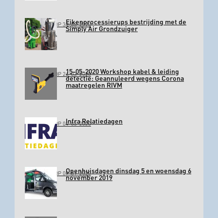
Eikenprocessierups bestrijding met de
GEPLAATST OP 31-03-2020
Simply Air Grondzuiger
15-05-2020 Workshop kabel & leiding
GEPLAATST OP 26-03-2020
detectie: Geannuleerd wegens Corona
maatregelen RIVM
Infra Relatiedagen
GEPLAATST OP 04-03-2020
Openhuisdagen dinsdag 5 en woensdag 6
GEPLAATST OP 09-01-2020
november 2019