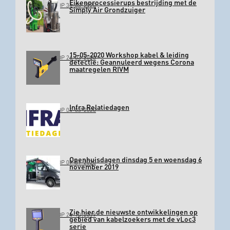
Eikenprocessierups bestrijding met de
GEPLAATST OP 31-03-2020
Simply Air Grondzuiger
15-05-2020 Workshop kabel & leiding
GEPLAATST OP 26-03-2020
detectie: Geannuleerd wegens Corona
maatregelen RIVM
Infra Relatiedagen
GEPLAATST OP 04-03-2020
Openhuisdagen dinsdag 5 en woensdag 6
GEPLAATST OP 09-01-2020
november 2019
Zie hier de nieuwste ontwikkelingen op
GEPLAATST OP 24-10-2019
gebied van kabelzoekers met de vLoc3
serie