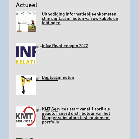
Actueel
Uitnodiging informatiebijeenkomsten
slim digitaal in meten van uw kabels en
leidingen
Infra Relatiedagen 2022
GEPLAATST OP 26-10-2022
Digitaal inmeten
GEPLAATST OP 11-03-2022
KMT Services start vanaf 1 april als
GEPLAATST OP 11-03-2022
geautoriseerd distributeur van het
Megger substation test equipment
portfolio