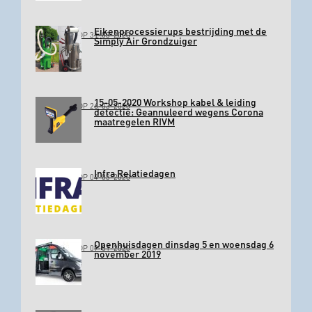
Eikenprocessierups bestrijding met de
GEPLAATST OP 31-03-2020
Simply Air Grondzuiger
15-05-2020 Workshop kabel & leiding
GEPLAATST OP 26-03-2020
detectie: Geannuleerd wegens Corona
maatregelen RIVM
Infra Relatiedagen
GEPLAATST OP 04-03-2020
Openhuisdagen dinsdag 5 en woensdag 6
GEPLAATST OP 09-01-2020
november 2019