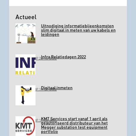
Actueel
Uitnodiging informatiebijeenkomsten
slim digitaal in meten van uw kabels en
leidingen
Infra Relatiedagen 2022
GEPLAATST OP 26-10-2022
Digitaal inmeten
GEPLAATST OP 11-03-2022
KMT Services start vanaf 1 april als
GEPLAATST OP 11-03-2022
geautoriseerd distributeur van het
Megger substation test equipment
portfolio