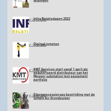
leidingen
Infra Relatiedagen 2022
GEPLAATST OP 26-10-2022
Digitaal inmeten
GEPLAATST OP 11-03-2022
KMT Services start vanaf 1 april als
GEPLAATST OP 11-03-2022
geautoriseerd distributeur van het
Megger substation test equipment
portfolio
Eikenprocessierups bestrijding met de
GEPLAATST OP 31-03-2020
Simply Air Grondzuiger