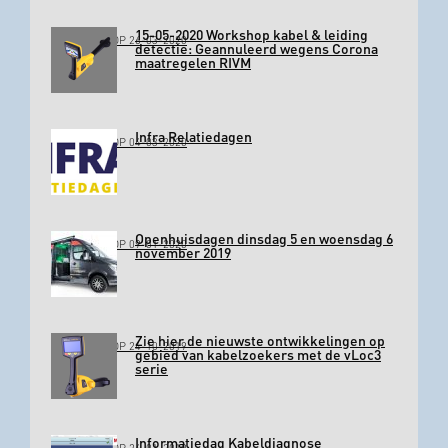
15-05-2020 Workshop kabel & leiding
GEPLAATST OP 26-03-2020
detectie: Geannuleerd wegens Corona
maatregelen RIVM
Infra Relatiedagen
GEPLAATST OP 04-03-2020
Openhuisdagen dinsdag 5 en woensdag 6
GEPLAATST OP 09-01-2020
november 2019
Zie hier de nieuwste ontwikkelingen op
GEPLAATST OP 24-10-2019
gebied van kabelzoekers met de vLoc3
serie
Informatiedag Kabeldiagnose