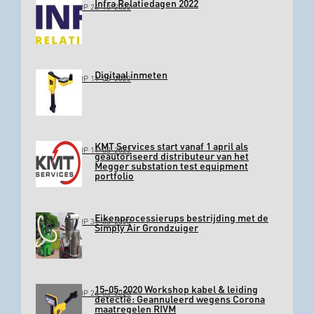
Infra Relatiedagen 2022
GEPLAATST OP 26-10-2022
Digitaal inmeten
GEPLAATST OP 11-03-2022
KMT Services start vanaf 1 april als
GEPLAATST OP 11-03-2022
geautoriseerd distributeur van het
Megger substation test equipment
portfolio
Eikenprocessierups bestrijding met de
GEPLAATST OP 31-03-2020
Simply Air Grondzuiger
15-05-2020 Workshop kabel & leiding
GEPLAATST OP 26-03-2020
detectie: Geannuleerd wegens Corona
maatregelen RIVM