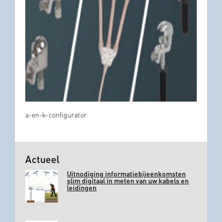
a-en-k-configurator
Actueel
Uitnodiging informatiebijeenkomsten
slim digitaal in meten van uw kabels en
leidingen