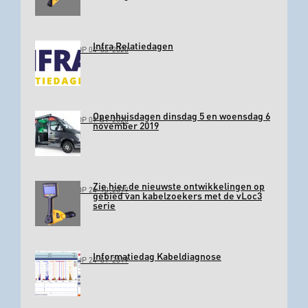
Infra Relatiedagen
GEPLAATST OP 04-03-2020
Openhuisdagen dinsdag 5 en woensdag 6
GEPLAATST OP 09-01-2020
november 2019
Zie hier de nieuwste ontwikkelingen op
GEPLAATST OP 24-10-2019
gebied van kabelzoekers met de vLoc3
serie
Informatiedag Kabeldiagnose
GEPLAATST OP 24-01-2019