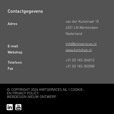
Contactgegevens
van der Kunstraat 10
Adres
4251 LN Werkendam
Nederland
info@kmtservices.nl
E-mail
www.kmtshop.nl
Webshop
+31 (0) 183-304012
Telefoon
+31 (0) 183-302008
Fax
© COPYRIGHT
2026 KMTSERVICES.NL |
COOKIE-
EN PRIVACY POLICY
WEBDESIGN NIEUW ONTWERP