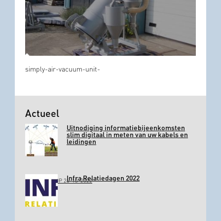
simply-air-vacuum-unit-
Actueel
Uitnodiging informatiebijeenkomsten
slim digitaal in meten van uw kabels en
leidingen
Infra Relatiedagen 2022
GEPLAATST OP 26-10-2022