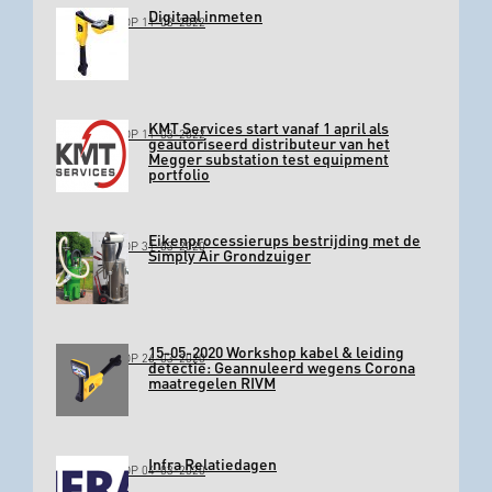
Digitaal inmeten
GEPLAATST OP 11-03-2022
KMT Services start vanaf 1 april als
GEPLAATST OP 11-03-2022
geautoriseerd distributeur van het
Megger substation test equipment
portfolio
Eikenprocessierups bestrijding met de
GEPLAATST OP 31-03-2020
Simply Air Grondzuiger
15-05-2020 Workshop kabel & leiding
GEPLAATST OP 26-03-2020
detectie: Geannuleerd wegens Corona
maatregelen RIVM
Infra Relatiedagen
GEPLAATST OP 04-03-2020