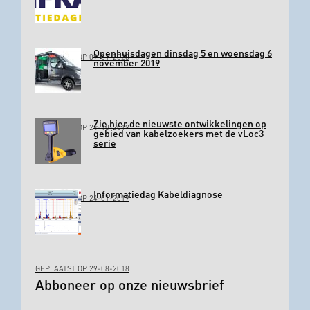
Openhuisdagen dinsdag 5 en woensdag 6
GEPLAATST OP 09-01-2020
november 2019
Zie hier de nieuwste ontwikkelingen op
GEPLAATST OP 24-10-2019
gebied van kabelzoekers met de vLoc3
serie
Informatiedag Kabeldiagnose
GEPLAATST OP 24-01-2019
GEPLAATST OP 29-08-2018
Abboneer op onze nieuwsbrief