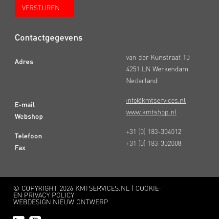
Contactgegevens
van der Kunstraat 10
Adres
4251 LN Werkendam
Nederland
info@kmtservices.nl
E-mail
www.kmtshop.nl
Webshop
+31 (0) 183-304012
Telefoon
+31 (0) 183-302008
Fax
© COPYRIGHT
2026 KMTSERVICES.NL |
COOKIE-
EN PRIVACY POLICY
WEBDESIGN NIEUW ONTWERP