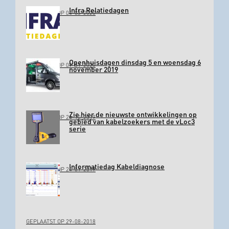
Infra Relatiedagen
GEPLAATST OP 04-03-2020
Openhuisdagen dinsdag 5 en woensdag 6
GEPLAATST OP 09-01-2020
november 2019
Zie hier de nieuwste ontwikkelingen op
GEPLAATST OP 24-10-2019
gebied van kabelzoekers met de vLoc3
serie
Informatiedag Kabeldiagnose
GEPLAATST OP 24-01-2019
GEPLAATST OP 29-08-2018