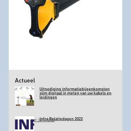
Actueel
Uitnodiging informatiebijeenkomsten
slim digitaal in meten van uw kabels en
leidingen
Infra Relatiedagen 2022
GEPLAATST OP 26-10-2022