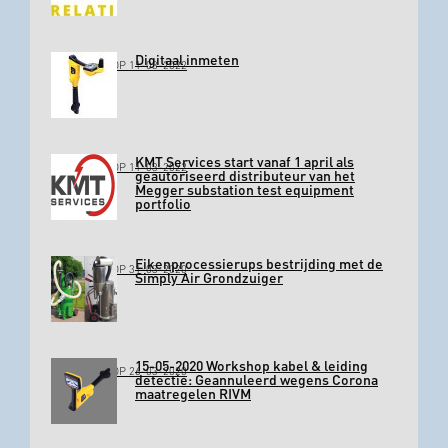
Digitaal inmeten
GEPLAATST OP 11-03-2022
KMT Services start vanaf 1 april als
GEPLAATST OP 11-03-2022
geautoriseerd distributeur van het
Megger substation test equipment
portfolio
Eikenprocessierups bestrijding met de
GEPLAATST OP 31-03-2020
Simply Air Grondzuiger
15-05-2020 Workshop kabel & leiding
GEPLAATST OP 26-03-2020
detectie: Geannuleerd wegens Corona
maatregelen RIVM