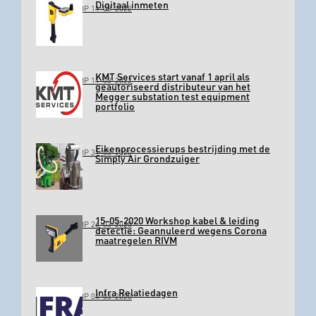
Digitaal inmeten
GEPLAATST OP 11-03-2022
KMT Services start vanaf 1 april als
GEPLAATST OP 11-03-2022
geautoriseerd distributeur van het
Megger substation test equipment
portfolio
Eikenprocessierups bestrijding met de
GEPLAATST OP 31-03-2020
Simply Air Grondzuiger
15-05-2020 Workshop kabel & leiding
GEPLAATST OP 26-03-2020
detectie: Geannuleerd wegens Corona
maatregelen RIVM
Infra Relatiedagen
GEPLAATST OP 04-03-2020