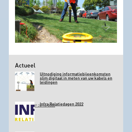
Actueel
Uitnodiging informatiebijeenkomsten
slim digitaal in meten van uw kabels en
leidingen
Infra Relatiedagen 2022
GEPLAATST OP 26-10-2022