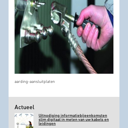
aarding-aansluitplaten
Actueel
Uitnodiging informatiebijeenkomsten
slim digitaal in meten van uw kabels en
leidingen