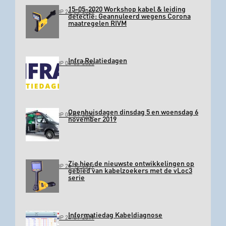
15-05-2020 Workshop kabel & leiding
GEPLAATST OP 26-03-2020
detectie: Geannuleerd wegens Corona
maatregelen RIVM
Infra Relatiedagen
GEPLAATST OP 04-03-2020
Openhuisdagen dinsdag 5 en woensdag 6
GEPLAATST OP 09-01-2020
november 2019
Zie hier de nieuwste ontwikkelingen op
GEPLAATST OP 24-10-2019
gebied van kabelzoekers met de vLoc3
serie
Informatiedag Kabeldiagnose
GEPLAATST OP 24-01-2019