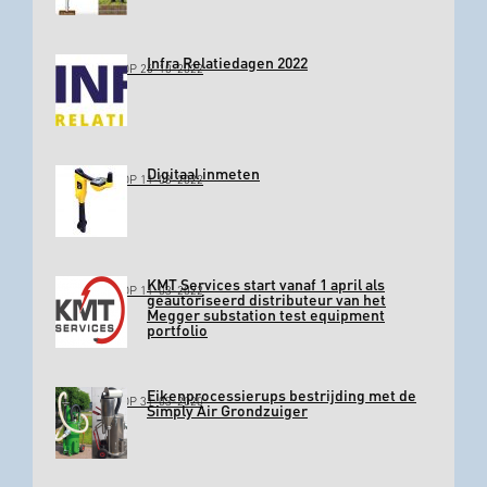
Infra Relatiedagen 2022
GEPLAATST OP 26-10-2022
Digitaal inmeten
GEPLAATST OP 11-03-2022
KMT Services start vanaf 1 april als
GEPLAATST OP 11-03-2022
geautoriseerd distributeur van het
Megger substation test equipment
portfolio
Eikenprocessierups bestrijding met de
GEPLAATST OP 31-03-2020
Simply Air Grondzuiger