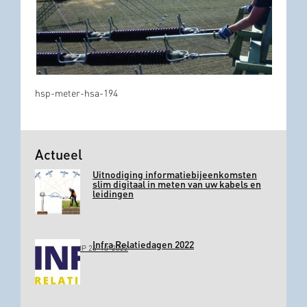
hsp-meter-hsa-194
Actueel
Uitnodiging informatiebijeenkomsten
slim digitaal in meten van uw kabels en
leidingen
Infra Relatiedagen 2022
GEPLAATST OP 26-10-2022