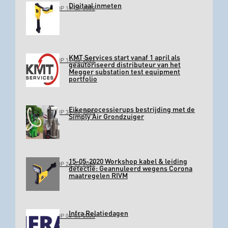
Digitaal inmeten
GEPLAATST OP 11-03-2022
KMT Services start vanaf 1 april als
GEPLAATST OP 11-03-2022
geautoriseerd distributeur van het
Megger substation test equipment
portfolio
Eikenprocessierups bestrijding met de
GEPLAATST OP 31-03-2020
Simply Air Grondzuiger
15-05-2020 Workshop kabel & leiding
GEPLAATST OP 26-03-2020
detectie: Geannuleerd wegens Corona
maatregelen RIVM
Infra Relatiedagen
GEPLAATST OP 04-03-2020