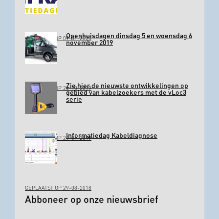
Openhuisdagen dinsdag 5 en woensdag 6
GEPLAATST OP 09-01-2020
november 2019
Zie hier de nieuwste ontwikkelingen op
GEPLAATST OP 24-10-2019
gebied van kabelzoekers met de vLoc3
serie
Informatiedag Kabeldiagnose
GEPLAATST OP 24-01-2019
GEPLAATST OP 29-08-2018
Abboneer op onze nieuwsbrief