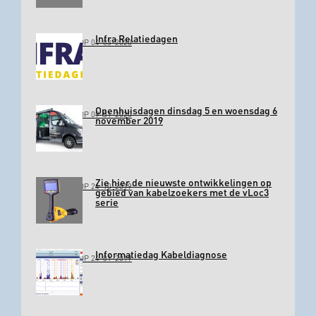
Infra Relatiedagen
GEPLAATST OP 04-03-2020
Openhuisdagen dinsdag 5 en woensdag 6
GEPLAATST OP 09-01-2020
november 2019
Zie hier de nieuwste ontwikkelingen op
GEPLAATST OP 24-10-2019
gebied van kabelzoekers met de vLoc3
serie
Informatiedag Kabeldiagnose
GEPLAATST OP 24-01-2019