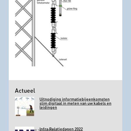
Actueel
Uitnodiging informatiebijeenkomsten
slim digitaal in meten van uw kabels en
leidingen
Infra Relatiedagen 2022
GEPLAATST OP 26-10-2022