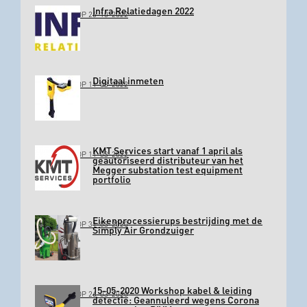
Infra Relatiedagen 2022
GEPLAATST OP 26-10-2022
Digitaal inmeten
GEPLAATST OP 11-03-2022
KMT Services start vanaf 1 april als
GEPLAATST OP 11-03-2022
geautoriseerd distributeur van het
Megger substation test equipment
portfolio
Eikenprocessierups bestrijding met de
GEPLAATST OP 31-03-2020
Simply Air Grondzuiger
15-05-2020 Workshop kabel & leiding
GEPLAATST OP 26-03-2020
detectie: Geannuleerd wegens Corona