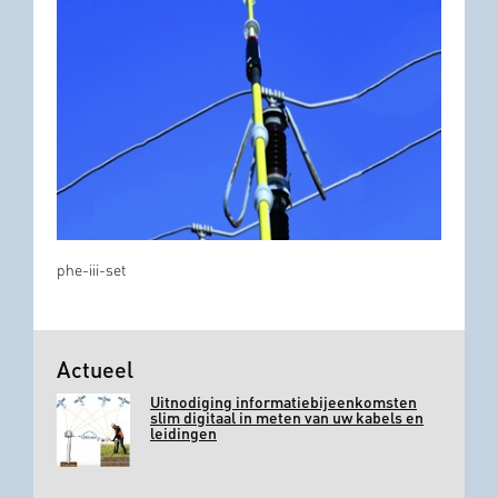
phe-iii-set
Actueel
Uitnodiging informatiebijeenkomsten
slim digitaal in meten van uw kabels en
leidingen