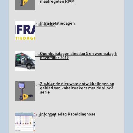
maatregelen RIVM
Infra Relatiedagen
GEPLAATST OP 04-03-2020
Openhuisdagen dinsdag 5 en woensdag 6
GEPLAATST OP 09-01-2020
november 2019
Zie hier de nieuwste ontwikkelingen op
GEPLAATST OP 24-10-2019
gebied van kabelzoekers met de vLoc3
serie
Informatiedag Kabeldiagnose
GEPLAATST OP 24-01-2019