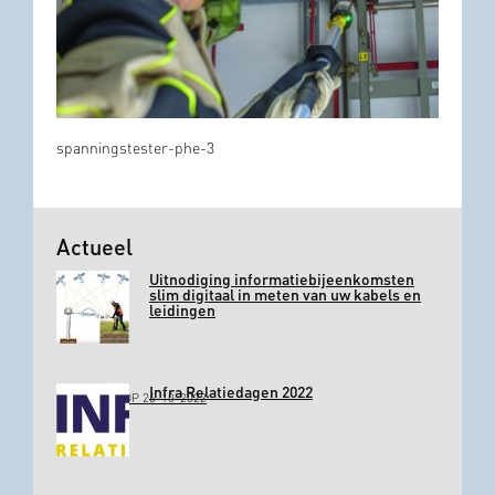
spanningstester-phe-3
Actueel
Uitnodiging informatiebijeenkomsten
slim digitaal in meten van uw kabels en
leidingen
Infra Relatiedagen 2022
GEPLAATST OP 26-10-2022