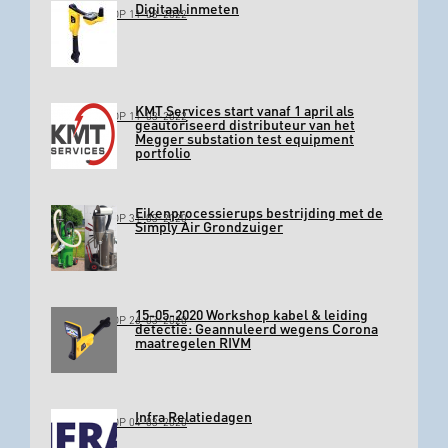
Digitaal inmeten
GEPLAATST OP 11-03-2022
KMT Services start vanaf 1 april als
GEPLAATST OP 11-03-2022
geautoriseerd distributeur van het
Megger substation test equipment
portfolio
Eikenprocessierups bestrijding met de
GEPLAATST OP 31-03-2020
Simply Air Grondzuiger
15-05-2020 Workshop kabel & leiding
GEPLAATST OP 26-03-2020
detectie: Geannuleerd wegens Corona
maatregelen RIVM
Infra Relatiedagen
GEPLAATST OP 04-03-2020