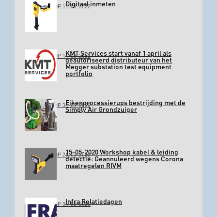
Digitaal inmeten
GEPLAATST OP 11-03-2022
KMT Services start vanaf 1 april als
GEPLAATST OP 11-03-2022
geautoriseerd distributeur van het
Megger substation test equipment
portfolio
Eikenprocessierups bestrijding met de
GEPLAATST OP 31-03-2020
Simply Air Grondzuiger
15-05-2020 Workshop kabel & leiding
GEPLAATST OP 26-03-2020
detectie: Geannuleerd wegens Corona
maatregelen RIVM
Infra Relatiedagen
GEPLAATST OP 04-03-2020