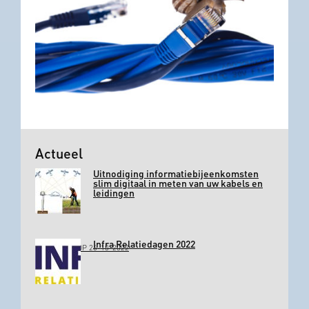
Actueel
Uitnodiging informatiebijeenkomsten
slim digitaal in meten van uw kabels en
leidingen
Infra Relatiedagen 2022
GEPLAATST OP 26-10-2022