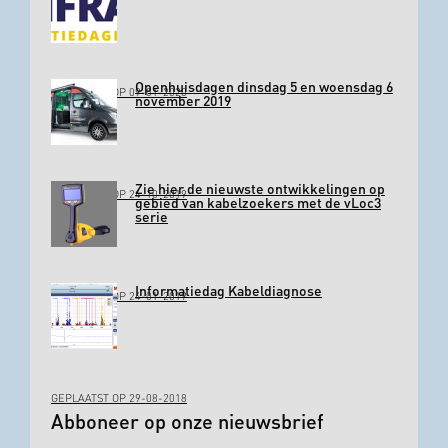
Openhuisdagen dinsdag 5 en woensdag 6
GEPLAATST OP 09-01-2020
november 2019
Zie hier de nieuwste ontwikkelingen op
GEPLAATST OP 24-10-2019
gebied van kabelzoekers met de vLoc3
serie
Informatiedag Kabeldiagnose
GEPLAATST OP 24-01-2019
GEPLAATST OP 29-08-2018
Abboneer op onze nieuwsbrief