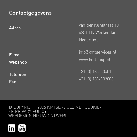
Contactgegevens
van der Kunstraat 10
Adres
4251 LN Werkendam
Nederland
info@kmtservices.nl
E-mail
www.kmtshop.nl
Webshop
+31 (0) 183-304012
Telefoon
+31 (0) 183-302008
Fax
© COPYRIGHT
2026 KMTSERVICES.NL |
COOKIE-
EN PRIVACY POLICY
WEBDESIGN NIEUW ONTWERP