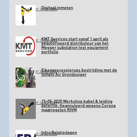
Digitaal inmeten
GEPLAATST OP 11-03-2022
KMT Services start vanaf 1 april als
GEPLAATST OP 11-03-2022
geautoriseerd distributeur van het
Megger substation test equipment
portfolio
Eikenprocessierups bestrijding met de
GEPLAATST OP 31-03-2020
Simply Air Grondzuiger
15-05-2020 Workshop kabel & leiding
GEPLAATST OP 26-03-2020
detectie: Geannuleerd wegens Corona
maatregelen RIVM
Infra Relatiedagen
GEPLAATST OP 04-03-2020