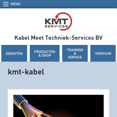
MENU
Kabel Meet Techniek-Services BV
TRAINING
PRODUCTEN
DIENSTEN
&
VERHUUR
& SHOP
SERVICE
kmt-kabel