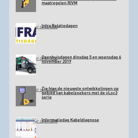
maatregelen RIVM
Infra Relatiedagen
GEPLAATST OP 04-03-2020
Openhuisdagen dinsdag 5 en woensdag 6
GEPLAATST OP 09-01-2020
november 2019
Zie hier de nieuwste ontwikkelingen op
GEPLAATST OP 24-10-2019
gebied van kabelzoekers met de vLoc3
serie
Informatiedag Kabeldiagnose
GEPLAATST OP 24-01-2019