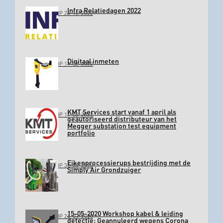
Infra Relatiedagen 2022
GEPLAATST OP 26-10-2022
Digitaal inmeten
GEPLAATST OP 11-03-2022
KMT Services start vanaf 1 april als
GEPLAATST OP 11-03-2022
geautoriseerd distributeur van het
Megger substation test equipment
portfolio
Eikenprocessierups bestrijding met de
GEPLAATST OP 31-03-2020
Simply Air Grondzuiger
15-05-2020 Workshop kabel & leiding
GEPLAATST OP 26-03-2020
detectie: Geannuleerd wegens Corona