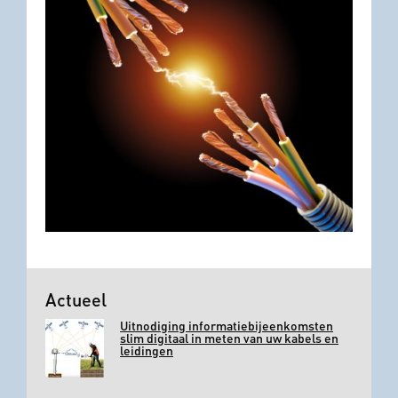
Actueel
Uitnodiging informatiebijeenkomsten
slim digitaal in meten van uw kabels en
leidingen